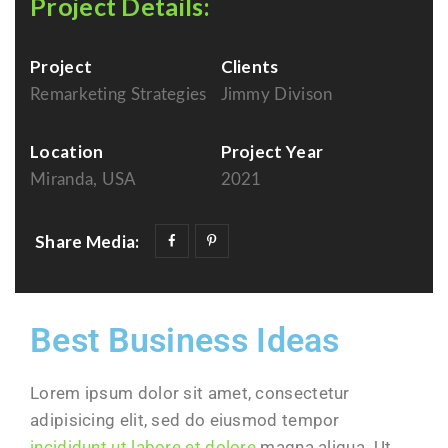
Project Details:
Project
Clients
Remarketing Strategies
Jimmy Divison
Location
Project Year
Miranda, USA
2021
Share Media:
Best Business Ideas
Lorem ipsum dolor sit amet, consectetur
adipisicing elit, sed do eiusmod tempor
incididunt ut labore et dolore
magna aliqua. Ut