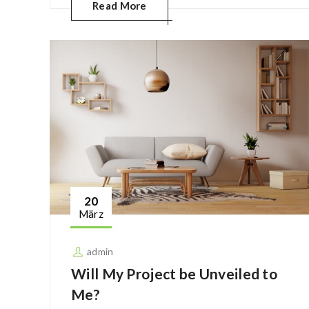
Read More
20
März
admin
Will My Project be Unveiled to
Me?