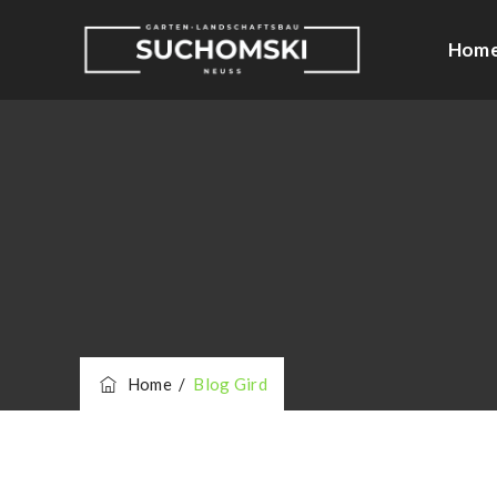
Hom
Home
/
Blog Gird